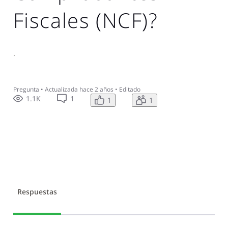
Fiscales (NCF)?
.
Pregunta
•
Actualizada
hace 2 años
•
Editado
1.1K
1
1
1
Respuestas