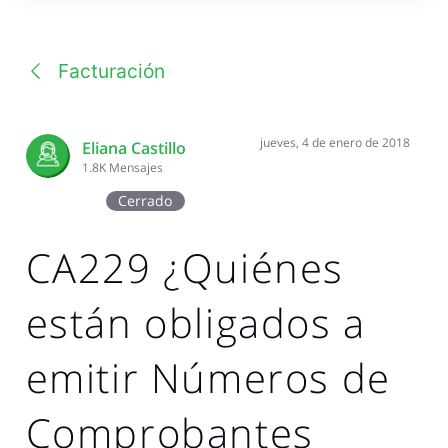
una
conversación
Facturación
jueves, 4 de enero de 2018
Eliana Castillo
1.8K
Mensajes
Cerrado
CA229 ¿Quiénes
están obligados a
emitir Números de
Comprobantes