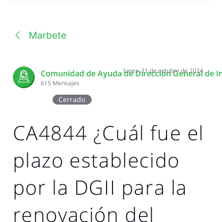
una
conversación
Marbete
lunes, 21 de octubre de 2024
Comunidad de Ayuda de Dirección General de I
615
Mensajes
Cerrado
CA4844 ¿Cuál fue el
plazo establecido
por la DGII para la
renovación del