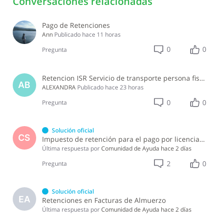
Conversaciones relacionadas
Pago de Retenciones
Ann
Publicado
hace 11 horas
0
0
Pregunta
Retencion ISR Servicio de transporte persona fisica
AB
ALEXANDRA
Publicado
hace 23 horas
0
0
Pregunta
Solución oficial
CS
Impuesto de retención para el pago por licencia de software y soporte de software ?
Última respuesta por
Comunidad de Ayuda
hace 2 días
2
0
Pregunta
Solución oficial
EA
Retenciones en Facturas de Almuerzo
Última respuesta por
Comunidad de Ayuda
hace 2 días