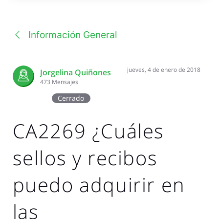
una
conversación
Información General
jueves, 4 de enero de 2018
Jorgelina Quiñones
473
Mensajes
Cerrado
CA2269 ¿Cuáles
sellos y recibos
puedo adquirir en
las