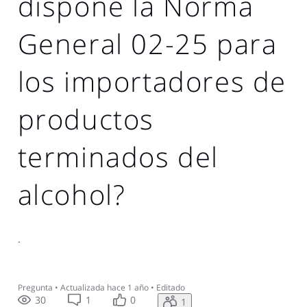
dispone la Norma
General 02-25 para
los importadores de
productos
terminados del
alcohol?
.
Pregunta
•
Actualizada
hace 1 año
•
Editado
30
1
0
1