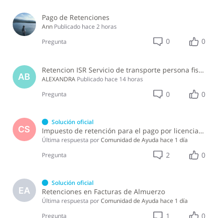
Pago de Retenciones
Ann
Publicado
hace 2 horas
0
0
Pregunta
Retencion ISR Servicio de transporte persona fisica
AB
ALEXANDRA
Publicado
hace 14 horas
0
0
Pregunta
Solución oficial
CS
Impuesto de retención para el pago por licencia de software y soporte de software ?
Última respuesta por
Comunidad de Ayuda
hace 1 día
2
0
Pregunta
Solución oficial
EA
Retenciones en Facturas de Almuerzo
Última respuesta por
Comunidad de Ayuda
hace 1 día
1
0
Pregunta