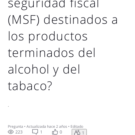
seguridad fiscal
(MSF) destinados a
los productos
terminados del
alcohol y del
tabaco?
.
Pregunta
•
Actualizada
hace 2 años
•
Editado
223
1
0
1