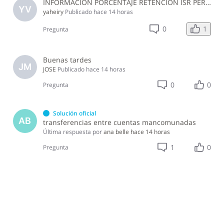
INFORMACION PORCENTAJE RETENCION ISR PERSONAS NO PROFESIONALES, EMPRESA JURIDICA NO DEL SECTOR CONSTRUCCION JULIO 2026
YV
yaheiry
Publicado
hace 14 horas
1
0
Pregunta
Buenas tardes
JM
JOSE
Publicado
hace 14 horas
0
0
Pregunta
Solución oficial
AB
transferencias entre cuentas mancomunadas
Última respuesta por
ana belle
hace 14 horas
1
0
Pregunta