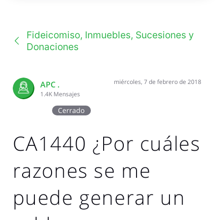
una
conversación
Fideicomiso, Inmuebles, Sucesiones y
Donaciones
miércoles, 7 de febrero de 2018
APC .
1.4K
Mensajes
Cerrado
CA1440 ¿Por cuáles
razones se me
puede generar un