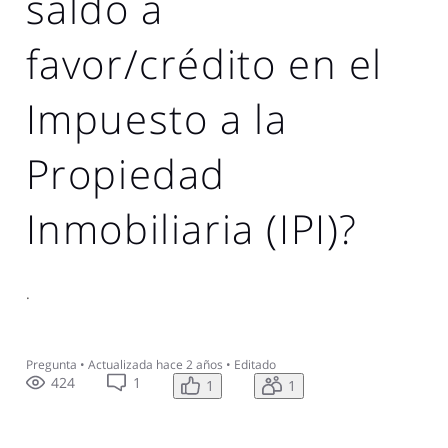
saldo a
favor/crédito en el
Impuesto a la
Propiedad
Inmobiliaria (IPI)?
.
Pregunta
•
Actualizada
hace 2 años
•
Editado
424
1
1
1