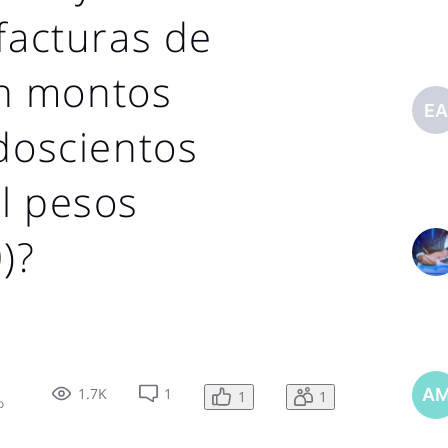
 facturas de
n montos
E
 doscientos
l pesos
)?
1.7K
1
A
1
1
o