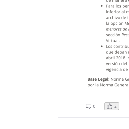
de manera c
Para los pe
inferior al 
archivo de t
la opción
Ma
menores de
sección
Res
Virtual.
Los contrib
que deban r
abril 2018 i
versión del
vigencia de
Base Legal:
Norma Gen
por la Norma General
2
0