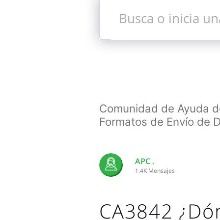
Busca
o
inicia
una
conversación
Comunidad de Ayuda de 
Formatos de Envío de 
APC .
1.4K
Mensajes
CA3842 ¿Dó