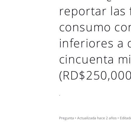
reportar las
consumo co
inferiores a
cincuenta mi
(RD$250,000
.
Pregunta
•
Actualizada
hace 2 años
•
Editad