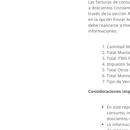
Las facturas de cons
a doscientos cincuen
través de la sección
R
en la opción Enviar Ar
debe realizarse a mo
informaciones:
Cantidad NC
Total Mont
Total ITBIS
Impuesto S
Total Otros
Total Monto
Tipo de Ven
Consideraciones Imp
En este repo
consumo, in
doscientos 
La informac