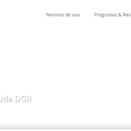
Normas de uso
Preguntas & Re
da DGII
, ideas y comentarios