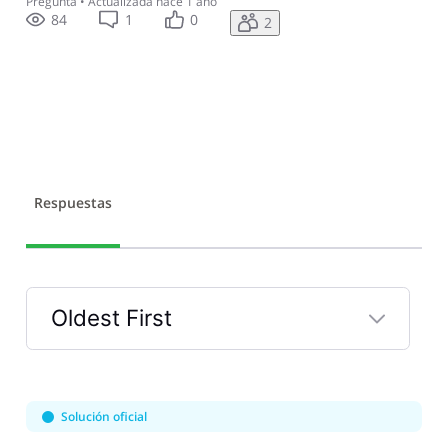
Pregunta
•
Actualizada
hace 1 año
84
1
0
2
Respuestas
Oldest First
Selected
Oldest
First
Solución oficial