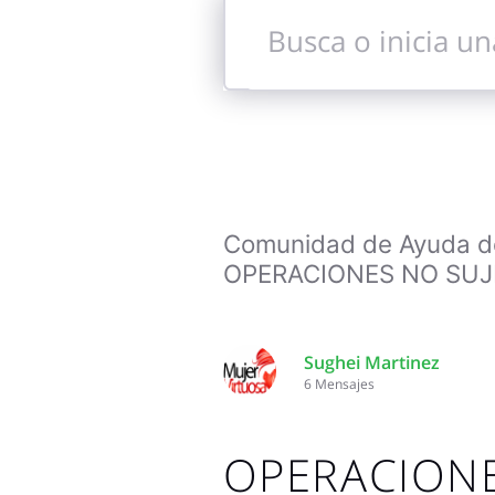
Busca
o
inicia
una
conversación
Comunidad de Ayuda de 
OPERACIONES NO SUJET
Sughei Martinez
6
Mensajes
OPERACIONE