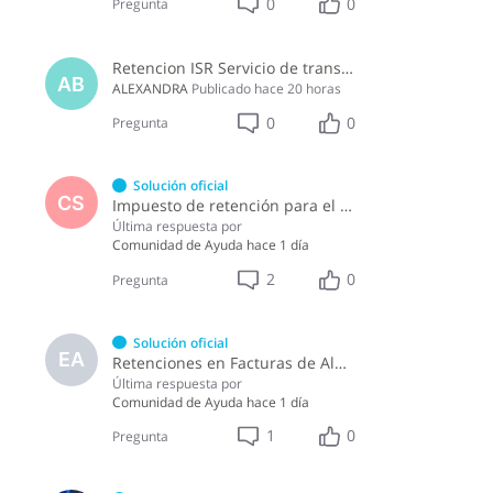
0
0
Pregunta
Retencion ISR Servicio de transporte persona fisica
AB
ALEXANDRA
Publicado
hace 20 horas
0
0
Pregunta
Solución oficial
CS
Impuesto de retención para el pago por licencia de software y soporte de software ?
Última respuesta por
Comunidad de Ayuda
hace 1 día
2
0
Pregunta
Solución oficial
EA
Retenciones en Facturas de Almuerzo
Última respuesta por
Comunidad de Ayuda
hace 1 día
1
0
Pregunta