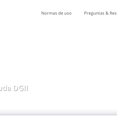
Normas de uso
Preguntas & Re
da DGII
, ideas y comentarios