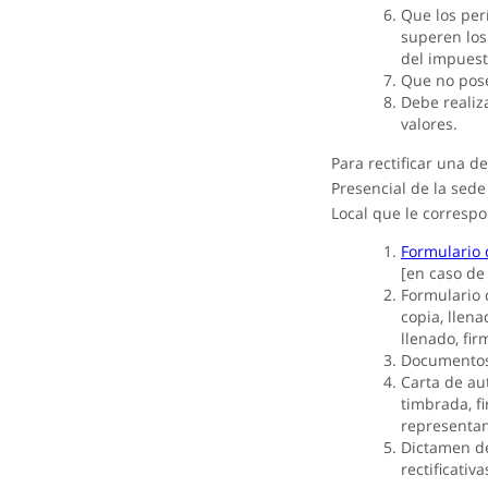
Que los perí
superen los
del impuest
Que no pose
Debe realiz
valores.
Para rectificar una d
Presencial de la sede
Local que le corresp
Formulario 
[en caso de 
Formulario d
copia, llen
llenado, fir
Documentos 
Carta de au
timbrada, f
representant
Dictamen del
rectificativa