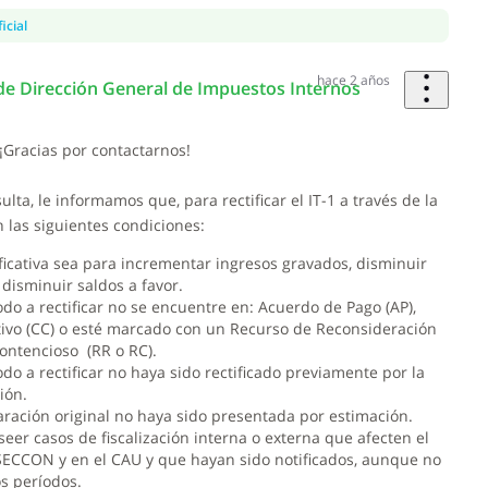
icial
hace 2 años
e Dirección General de Impuestos Internos
¡Gracias por contactarnos!
lta, le informamos que, para rectificar el IT-1 a través de la
 las siguientes condiciones:
ificativa sea para incrementar ingresos gravados, disminuir
 disminuir saldos a favor.
odo a rectificar no se encuentre en: Acuerdo de Pago (AP),
ivo (CC) o esté marcado con un Recurso de Reconsideración
ontencioso (RR o RC).
do a rectificar no haya sido rectificado previamente por la
ión.
aración original no haya sido presentada por estimación.
eer casos de fiscalización interna o externa que afecten el
 SECCON y en el CAU y que hayan sido notificados, aunque no
os períodos.