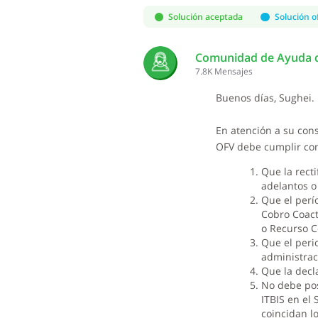
First
Solución aceptada
Solución of
Comunidad de Ayuda d
7.8K
Mensajes
Buenos días, Sughei. 
En atención a su consu
OFV debe cumplir con
Que la rect
adelantos o
Que el perí
Cobro Coact
o Recurso C
Que el perio
administrac
Que la decl
No debe pos
ITBIS en el
coincidan l