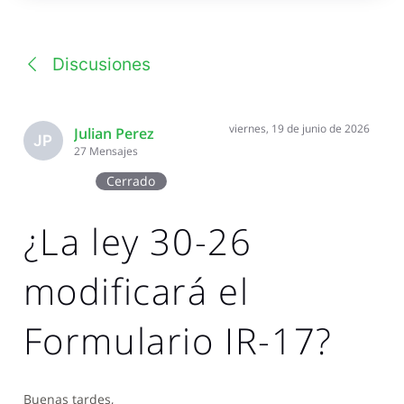
una
conversación
Discusiones
viernes, 19 de junio de 2026
Julian Perez
JP
27
Mensajes
Cerrado
¿La ley 30-26
modificará el
Formulario IR-17?
Buenas tardes,