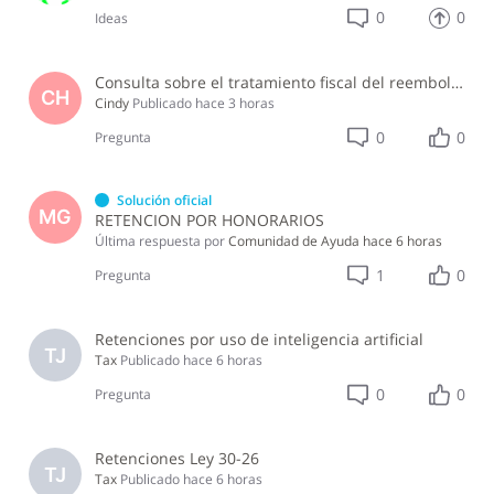
0
0
Ideas
Consulta sobre el tratamiento fiscal del reembolso de alojamiento de Airbnb
CH
Cindy
Publicado
hace 3 horas
0
0
Pregunta
Solución oficial
MG
RETENCION POR HONORARIOS
Última respuesta por
Comunidad de Ayuda
hace 6 horas
1
0
Pregunta
Retenciones por uso de inteligencia artificial
TJ
Tax
Publicado
hace 6 horas
0
0
Pregunta
Retenciones Ley 30-26
TJ
Tax
Publicado
hace 6 horas