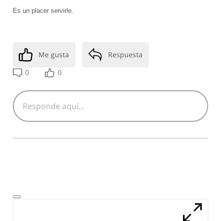
Es un placer servirle.
Me gusta
Respuesta
0
0