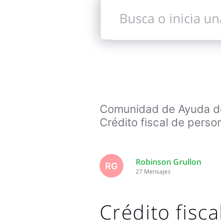
Busca
o
inicia
una
conversación
Comunidad de Ayuda de 
Crédito fiscal de persona
Robinson Grullon
RG
27
Mensajes
Crédito fisca