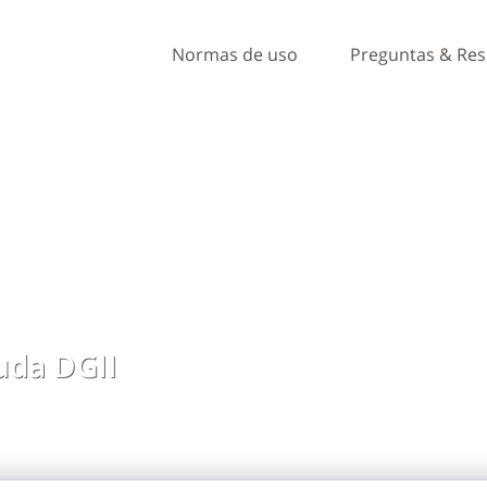
Normas de uso
Preguntas & Re
da DGII
, ideas y comentarios