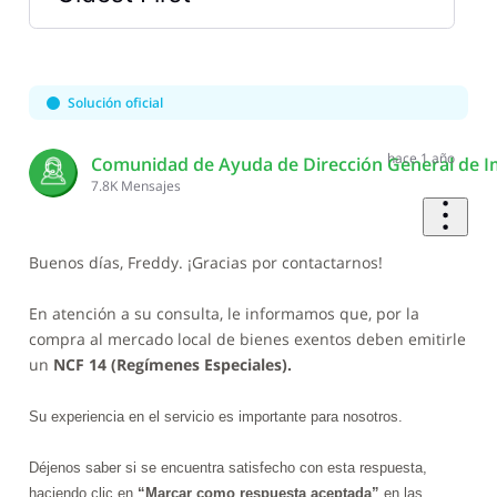
Selected
Oldest
First
Solución oficial
hace 1 año
Comunidad de Ayuda de Dirección General de I
7.8K
Mensajes
Buenos días, Freddy. ¡Gracias por contactarnos!
En atención a su consulta, le informamos que, por la
compra al mercado local de bienes exentos deben emitirle
un
NCF 14 (Regímenes Especiales).
Su experiencia en el servicio es importante para nosotros.
Déjenos saber si se encuentra satisfecho con esta respuesta,
haciendo clic en
“Marcar como respuesta aceptada”
en las