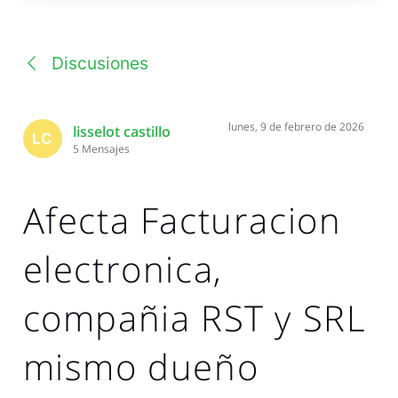
una
conversación
Discusiones
lunes, 9 de febrero de 2026
lisselot castillo
LC
5
Mensajes
Afecta Facturacion
electronica,
compañia RST y SRL
mismo dueño