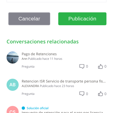
Cancelar
Publicación
Conversaciones relacionadas
Pago de Retenciones
Ann
Publicado
hace 11 horas
0
0
Pregunta
Retencion ISR Servicio de transporte persona fisica
AB
ALEXANDRA
Publicado
hace 23 horas
0
0
Pregunta
Solución oficial
CS
Impuesto de retención para el pago por licencia de software y soporte de software ?