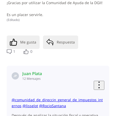
¡Gracias por utilizar la Comunidad de Ayuda de la DGII!
Es un placer servirle.
(
Editado
)
Me gusta
Respuesta
1
0
Juan Plata
JP
12
Mensajes
@comunidad_de_direccin_general_de_impuestos_int
ernos
​
@lisselot
@RocioSantana
Después de analizar la situación fiscal y operativa,