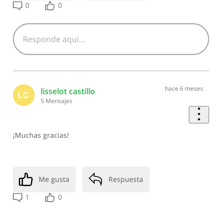
0
0
hace 6 meses
lisselot castillo
LC
5
Mensajes
¡Muchas gracias!
Me gusta
Respuesta
1
0