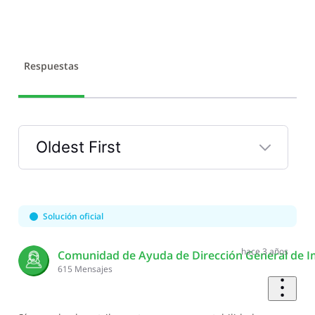
Respuestas
Oldest First
Selected
Oldest
First
Solución oficial
hace 3 años
Comunidad de Ayuda de Dirección General de I
615
Mensajes