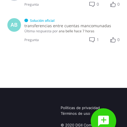
0
0
Pregunta
Solución oficial
AB
transferencias entre cuentas mancomunadas
Última respuesta por
ana belle
hace 7 horas
1
0
Pregunta
Políticas de privacidad
Términos de uso
© 2020 DGII Community