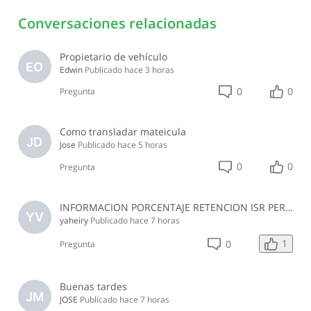
Conversaciones relacionadas
Propietario de vehículo
EO
Edwin
Publicado
hace 3 horas
0
0
Pregunta
Como transladar mateicula
JD
Jose
Publicado
hace 5 horas
0
0
Pregunta
INFORMACION PORCENTAJE RETENCION ISR PERSONAS NO PROFESIONALES, EMPRESA JURIDICA NO DEL SECTOR CONSTRUCCION JULIO 2026
YV
yaheiry
Publicado
hace 7 horas
1
0
Pregunta
Buenas tardes
JM
JOSE
Publicado
hace 7 horas