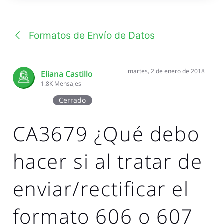
una
conversación
Formatos de Envío de Datos
martes, 2 de enero de 2018
Eliana Castillo
1.8K
Mensajes
Cerrado
CA3679 ¿Qué debo
hacer si al tratar de
enviar/rectificar el
formato 606 o 607