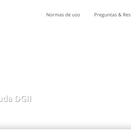
Normas de uso
Preguntas & Re
da DGII
, ideas y comentarios