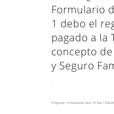
Formulario d
1 debo el re
pagado a la 
concepto de 
y Seguro Fam
.
Pregunta
•
Actualizada
hace 18 días
•
Edita