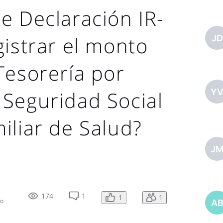
e Declaración IR-
gistrar el monto
JD
Tesorería por
Y
Seguridad Social
iliar de Salud?
J
174
1
1
1
do
A