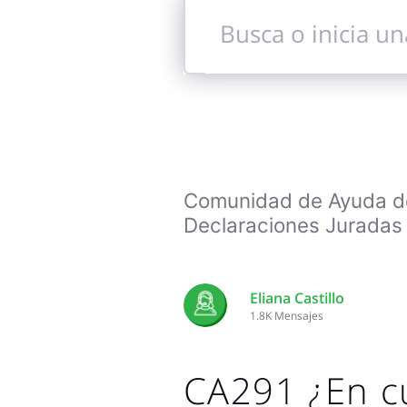
Busca
o
inicia
una
conversación
Comunidad de Ayuda de 
Declaraciones Juradas 
Eliana Castillo
1.8K
Mensajes
CA291 ¿En cu