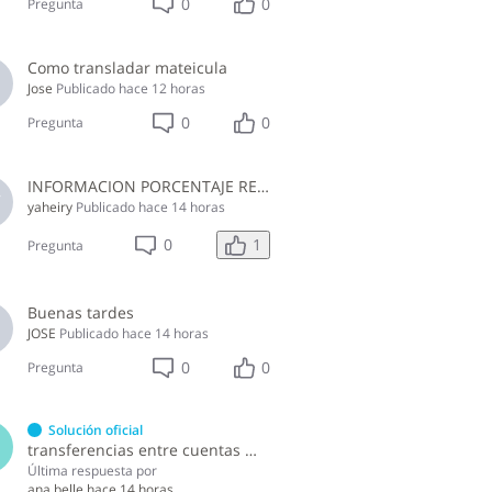
0
0
Pregunta
Como transladar mateicula
Jose
Publicado
hace 12 horas
0
0
Pregunta
INFORMACION PORCENTAJE RETENCION ISR PERSONAS NO PROFESIONALES, EMPRESA JURIDICA NO DEL SECTOR CONSTRUCCION JULIO 2026
V
yaheiry
Publicado
hace 14 horas
1
0
Pregunta
Buenas tardes
M
JOSE
Publicado
hace 14 horas
0
0
Pregunta
Solución oficial
B
transferencias entre cuentas mancomunadas
Última respuesta por
ana belle
hace 14 horas