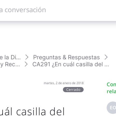
la Di...
Preguntas & Respuestas
y Rec...
CA291 ¿En cuál casilla del ...
martes, 2 de enero de 2018
Con
Cerrado
rel
ál casilla del
E