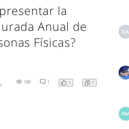
 presentar la
Jurada Anual de
E
sonas Físicas?
180
1
1
1
do
A