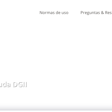
Normas de uso
Preguntas & Re
da DGII
, ideas y comentarios