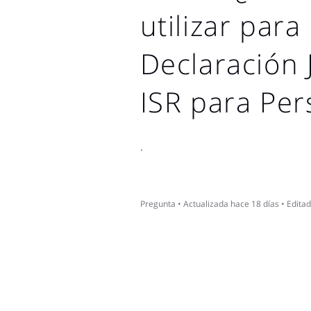
utilizar para
Declaración 
ISR para Per
.
Pregunta
•
Actualizada
hace 18 días
•
Edita